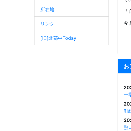
所在地
「
今
リンク
[旧]北部中Today
お
20
一
20
町
20
熱