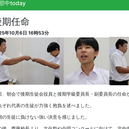
部中today
後期任命
25年10月6日 16時53分
日、朝会で後期生徒会役員と後期学級委員長・副委員長の任命
れぞれ代表の生徒が力強く抱負を述べました。
期の生徒に負けない強い決意を感じました。
の後、齋藤校長より、文化祭や合唱コンクールに向けて、北中