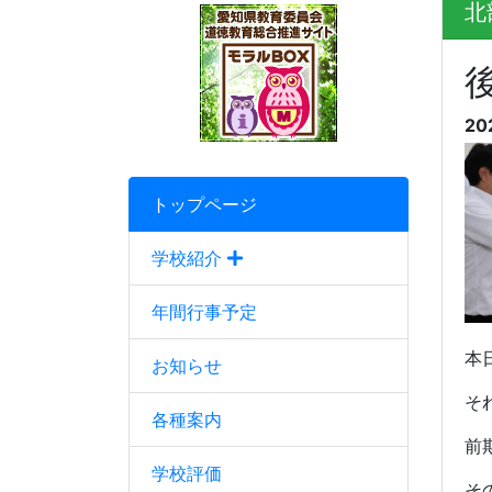
北
20
トップページ
学校紹介
年間行事予定
本
お知らせ
そ
各種案内
前
学校評価
そ