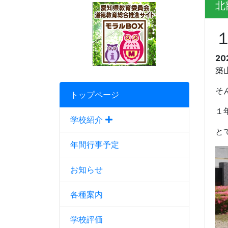
北
20
築
そ
トップページ
１
学校紹介
と
年間行事予定
お知らせ
各種案内
学校評価