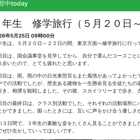
部中today
３年生 修学旅行（５月２０日
26年5月25日 09時00分
年生は、５月２０日～２２日の間、東京方面へ修学旅行に行っ
日目は、国会議事堂を見学してから、自分で選んだコースごと
り歩いたので、とても疲れたと思います。
日目は、雨。雨の中の日光東照宮もまた風情があってよかった
中での活動でしたが、歴史ある建物を一生懸命見る生徒たちの
行き、相撲を観戦しました。その後、スカイツリーまで歩き、
日目の最終日は、クラス別活動でした。それぞれの活動場所に
とができました。困ったときには、互いに声をかけ合う優しさ
の３日間で、３年生の素敵な姿をたくさん見ることができまし
でぜひ生かしていってほしいです。