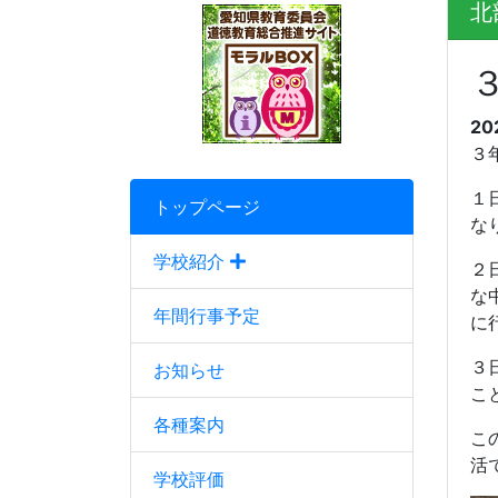
北
20
３
１
トップページ
な
学校紹介
２
な
年間行事予定
に
３
お知らせ
こ
各種案内
こ
活
学校評価