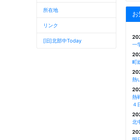
所在地
お
リンク
20
[旧]北部中Today
一
20
町
20
熱
20
熱
４
20
北
20
明